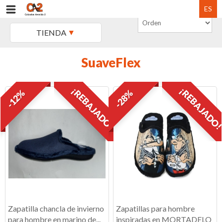
ES
TIENDA
SuaveFlex
¡REBAJADO!
¡REBAJADO
-12%
-28%
Zapatilla chancla de invierno
Zapatillas para hombre
para hombre en marino de...
inspiradas en MORTADELO