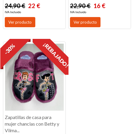
24,90 €
22 €
22,90 €
16 €
IVA Incluido
IVA Incluido
Ver producto
Ver producto
¡REBAJADO!
-30%
Zapatillas de casa para
mujer chanclas con Betty y
Vilma...