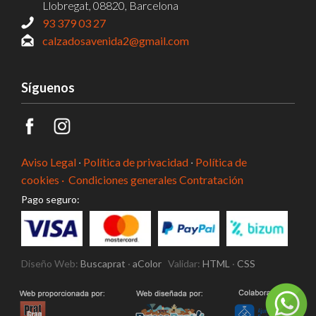
Llobregat, 08820, Barcelona
93 379 03 27
calzadosavenida2@gmail.com
Síguenos
Aviso Legal
·
Política de privacidad
·
Política de
cookies ·
Condiciones generales Contratación
Pago seguro:
Diseño Web:
Buscaprat
·
aColor
Validar:
HTML
·
CSS