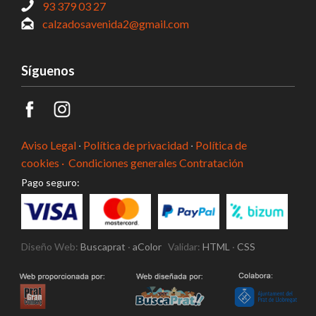
93 379 03 27
calzadosavenida2@gmail.com
Síguenos
Aviso Legal
·
Política de privacidad
·
Política de
cookies ·
Condiciones generales Contratación
Pago seguro:
Diseño Web:
Buscaprat
·
aColor
Validar:
HTML
·
CSS