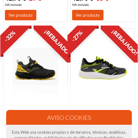
IVA Incluido
IVA Incluido
Ver producto
Ver producto
¡REBAJADO!
¡REBAJADO
-32%
-27%
Zapatilla deportiva para
Deportivo para niño en
niños en negro y amarillo
negro y amarillo JR30 de
Tundra de...
JOMA. D-058
Esta Web usa cookies propias y de terceros, técnicas, analíticas,
personalizadas, publicitarias y/o de afiliados para finalidades