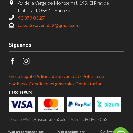
Av. de la Verge de Montserrat, 199, El Prat de
Llobregat, 08820, Barcelona
93 379 03 27
calzadosavenida2@gmail.com
Síguenos
Aviso Legal
·
Política de privacidad
·
Política de
cookies ·
Condiciones generales Contratación
Pago seguro:
Diseño Web:
Buscaprat
·
aColor
Validar:
HTML
·
CSS