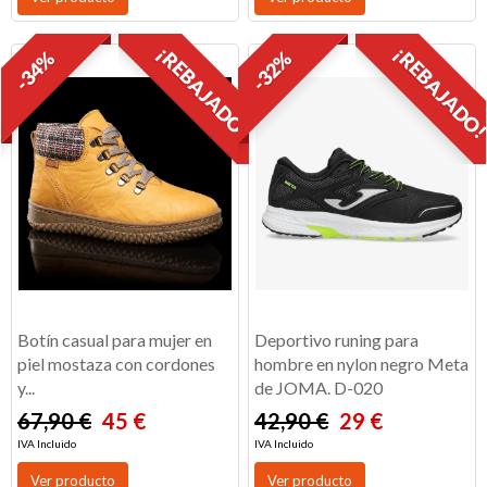
¡REBAJADO!
¡REBAJADO
-34%
-32%
Botín casual para mujer en
Deportivo runing para
piel mostaza con cordones
hombre en nylon negro Meta
y...
de JOMA. D-020
67,90 €
45 €
42,90 €
29 €
IVA Incluido
IVA Incluido
Ver producto
Ver producto