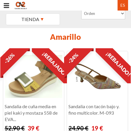
ES
TIENDA
Amarillo
¡REBAJADO!
¡REBAJADO
-26%
-24%
Sandalia de cuña media en
Sandalia con tacón bajo y.
piel kaki y mostaza 558 de
fino multicolor. M-093
EVA...
52,90 €
39 €
24,90 €
19 €