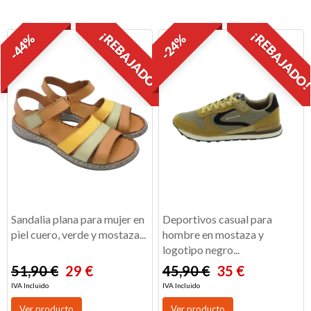
¡REBAJADO!
¡REBAJADO
-44%
-24%
Sandalia plana para mujer en
Deportivos casual para
piel cuero, verde y mostaza...
hombre en mostaza y
logotipo negro...
51,90 €
29 €
45,90 €
35 €
IVA Incluido
IVA Incluido
Ver producto
Ver producto