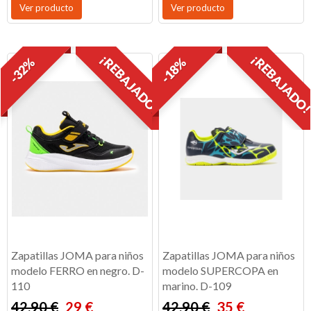
Ver producto
Ver producto
¡REBAJADO!
¡REBAJADO
-32%
-18%
Zapatillas JOMA para niños
Zapatillas JOMA para niños
modelo FERRO en negro. D-
modelo SUPERCOPA en
110
marino. D-109
42,90 €
29 €
42,90 €
35 €