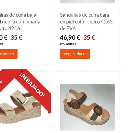
lias de cuña baja
Sandalias de cuña baja
el negra combinada
en piel color cuero 4265
lata 4206...
de EVA...
0 €
35 €
46,90 €
35 €
ido
IVA Incluido
producto
Ver producto
¡REBAJADO!
2%