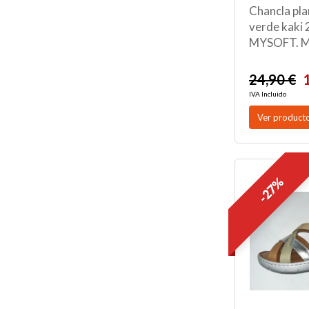
Chancla pla
verde kaki
MYSOFT. 
24,90 €
IVA Incluido
Ver product
-27%