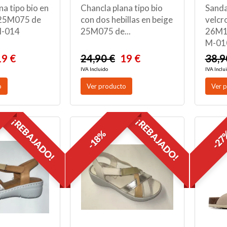
na tipo bio en
Chancla plana tipo bio
Sanda
 25M075 de
con dos hebillas en beige
velcr
M-014
25M075 de...
26M1
M-01
19 €
24,90 €
19 €
38,9
IVA Incluido
IVA Inclu
o
Ver producto
Ver 
¡REBAJADO!
¡REBAJADO!
-18%
-2