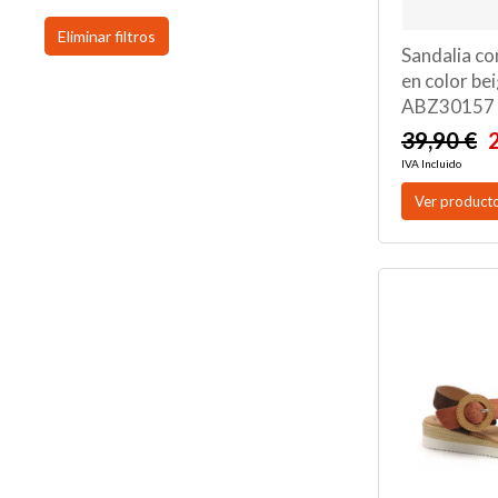
Eliminar filtros
Sandalia co
en color be
ABZ30157 d
39,90 €
IVA Incluido
Ver product