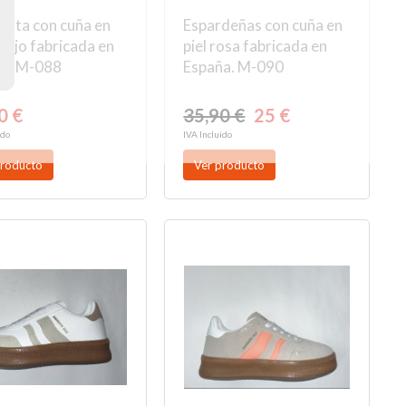
gata con cuña en
Espardeñas con cuña en
 rojo fabricada en
piel rosa fabricada en
a. M-088
España. M-090
0 €
35,90 €
25 €
ido
IVA Incluido
producto
Ver producto