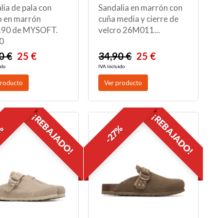
lia de pala con
Sandalia en marrón con
o en marrón
cuña media y cierre de
90 de MYSOFT.
velcro 26M011...
0
0 €
25 €
34,90 €
25 €
ido
IVA Incluido
producto
Ver producto
¡REBAJADO!
¡REBAJADO!
7%
-27%