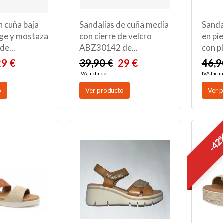
n cuña baja
Sandalias de cuña media
Sanda
ige y mostaza
con cierre de velcro
en pi
e...
ABZ30142 de...
con p
29 €
39,90 €
29 €
46,9
IVA Incluido
IVA Inclu
o
Ver producto
Ver 
-4