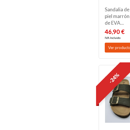
Sandalia de
piel marrón
de EVA...
46,90 €
IVA Incluido
Ver product
-24%