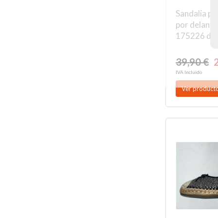
Sandalia pl
por delante
175226 de..
39,90 €
IVA Incluido
Ver product