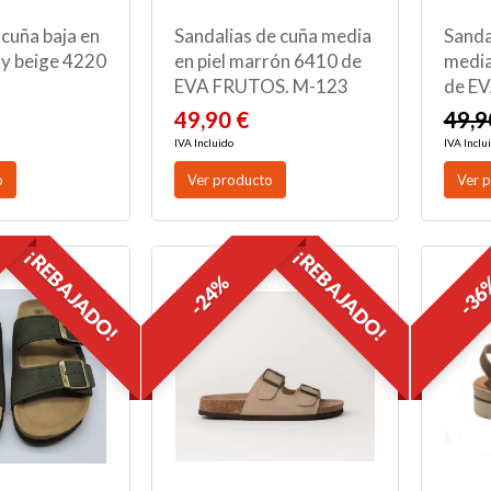
 cuña baja en
Sandalias de cuña media
Sanda
 y beige 4220
en piel marrón 6410 de
media
EVA FRUTOS. M-123
de E
49,90 €
49,9
IVA Incluido
IVA Inclu
o
Ver producto
Ver 
¡REBAJADO!
¡REBAJADO!
-24%
-3