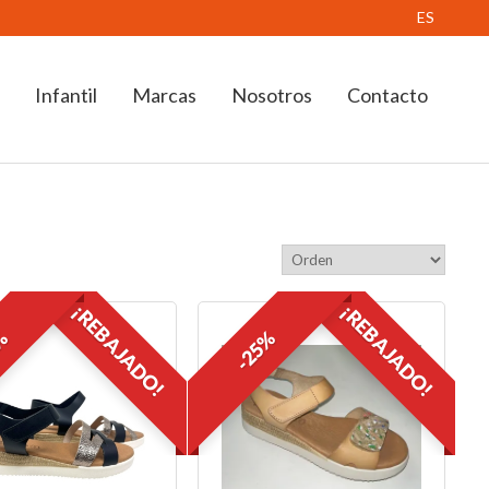
ES
Infantil
Marcas
Nosotros
Contacto
¡REBAJADO!
¡REBAJADO!
5%
-25%