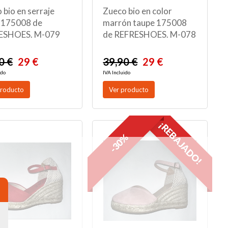
 bio en serraje
Zueco bio en color
 175008 de
marrón taupe 175008
ESHOES. M-079
de REFRESHOES. M-078
0 €
29 €
39,90 €
29 €
ido
IVA Incluido
producto
Ver producto
¡REBAJADO!
-30%