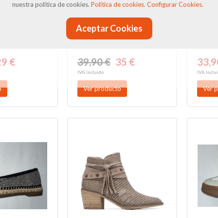
nuestra política de cookies.
Política de cookies.
Configurar Cookies.
ana cerrada
Sandalia de rejilla plana
Alpar
 en beige
en color camel 175226
textil
Aceptar Cookies
.
de...
Españ
29 €
39,90 €
35 €
33,9
IVA Incluido
IVA Inclu
o
Ver producto
Ver 