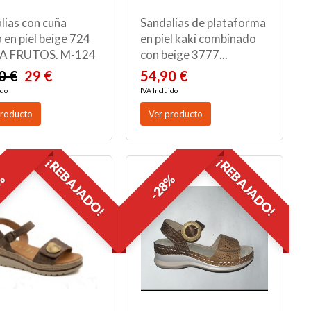
lias con cuña
Sandalias de plataforma
 en piel beige 724
en piel kaki combinado
VA FRUTOS. M-124
con beige 3777...
0 €
29 €
54,90 €
ido
IVA Incluido
producto
Ver producto
¡REBAJADO!
¡REBAJADO!
6%
-28%