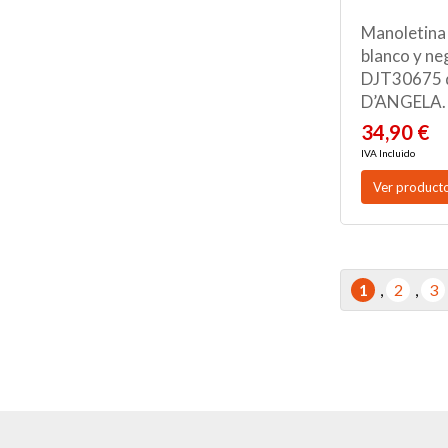
Manoletina 
blanco y ne
DJT30675 
D’ANGELA.
34,90 €
IVA Incluido
Ver product
1
,
2
,
3