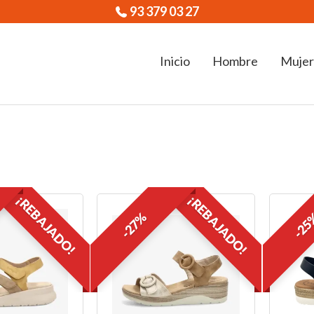
93 379 03 27
Inicio
Hombre
Mujer
¡REBAJADO!
¡REBAJADO!
-27%
-2