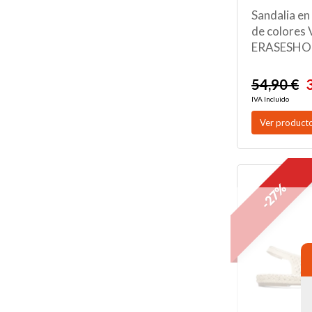
Sandalia en 
de colores 
ERASESHOE
54,90 €
IVA Incluido
Ver product
-27%