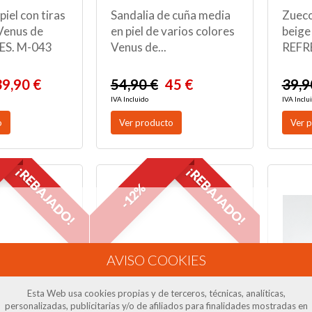
piel con tiras
Sandalia de cuña media
Zueco
Venus de
en piel de varios colores
beige
S. M-043
Venus de...
REFR
39,90 €
54,90 €
45 €
39,9
IVA Incluido
IVA Inclu
o
Ver producto
Ver 
¡REBAJADO!
¡REBAJADO!
-12%
Esta Web usa cookies propias y de terceros, técnicas, analíticas,
personalizadas, publicitarias y/o de afiliados para finalidades mostradas en