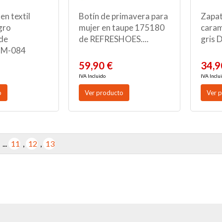
en textil
Botín de primavera para
Zapat
gro
mujer en taupe 175180
caram
de
de REFRESHOES....
gris D
 M-084
59,90 €
34,9
IVA Incluido
IVA Inclu
o
Ver producto
Ver 
...
11
,
12
,
13