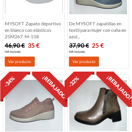
MYSOFT Zapato deportivo
De MYSOFT zapatillas en
en blanco con elásticos
textil para mujer con cuña en
25M267. M-518
azul...
46,90 €
35 €
37,90 €
25 €
IVA Incluido
IVA Incluido
Ver producto
Ver producto
¡REBAJADO!
¡REBAJADO
-34%
-32%