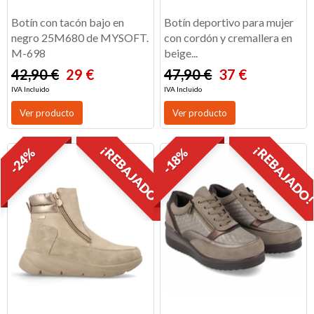
Botín con tacón bajo en
Botín deportivo para mujer
negro 25M680 de MYSOFT.
con cordón y cremallera en
M-698
beige...
42,90 €
29 €
47,90 €
37 €
IVA Incluido
IVA Incluido
Ver producto
Ver producto
¡REBAJADO!
¡REBAJADO
-24%
-18%