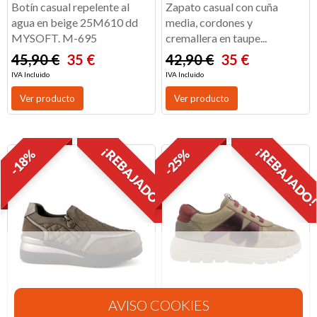
Botín casual repelente al
Zapato casual con cuña
agua en beige 25M610 dd
media, cordones y
MYSOFT. M-695
cremallera en taupe...
45,90 €
35 €
42,90 €
35 €
IVA Incluido
IVA Incluido
Ver producto
Ver producto
¡REBAJADO!
¡REBAJADO
-18%
-25%