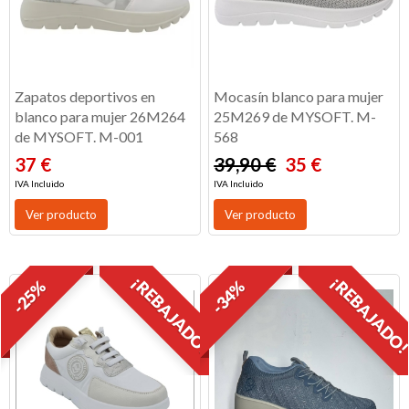
Zapatos deportivos en
Mocasín blanco para mujer
blanco para mujer 26M264
25M269 de MYSOFT. M-
de MYSOFT. M-001
568
37 €
39,90 €
35 €
IVA Incluido
IVA Incluido
Ver producto
Ver producto
¡REBAJADO!
¡REBAJADO
-25%
-34%