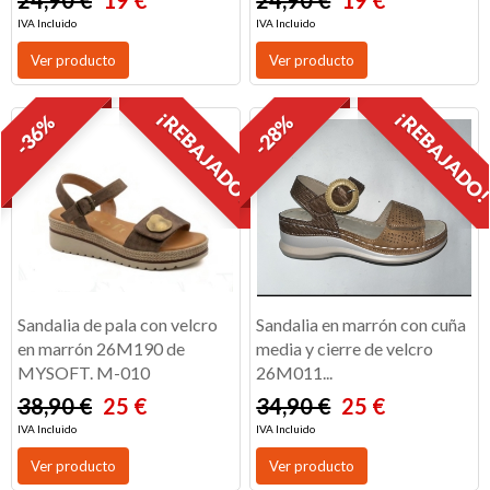
IVA Incluido
IVA Incluido
Ver producto
Ver producto
¡REBAJADO!
¡REBAJADO
-36%
-28%
Sandalia de pala con velcro
Sandalia en marrón con cuña
en marrón 26M190 de
media y cierre de velcro
MYSOFT. M-010
26M011...
38,90 €
25 €
34,90 €
25 €
IVA Incluido
IVA Incluido
Ver producto
Ver producto