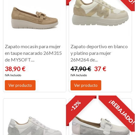
Zapato mocasín para mujer
Zapato deportivo en blanco
en taupe nacarado 26M315
y platino para mujer
de MYSOFT....
26M264 de...
38,90 €
47,90 €
37 €
IVA Incluido
IVA Incluido
Ver producto
Ver producto
¡REBAJADO
-12%