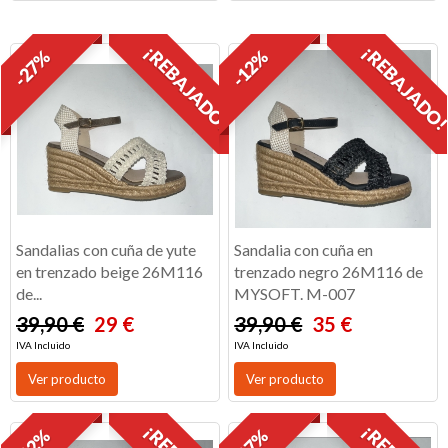
¡REBAJADO!
¡REBAJADO
-27%
-12%
Sandalias con cuña de yute
Sandalia con cuña en
en trenzado beige 26M116
trenzado negro 26M116 de
de...
MYSOFT. M-007
39,90 €
29 €
39,90 €
35 €
IVA Incluido
IVA Incluido
Ver producto
Ver producto
-12%
-17%