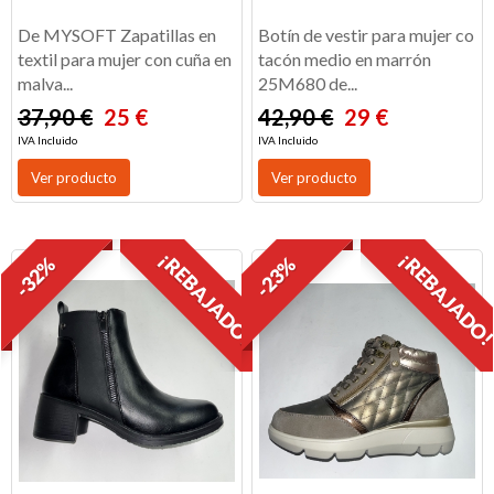
De MYSOFT Zapatillas en
Botín de vestir para mujer co
textil para mujer con cuña en
tacón medio en marrón
malva...
25M680 de...
37,90 €
25 €
42,90 €
29 €
IVA Incluido
IVA Incluido
Ver producto
Ver producto
¡REBAJADO!
¡REBAJADO
-32%
-23%