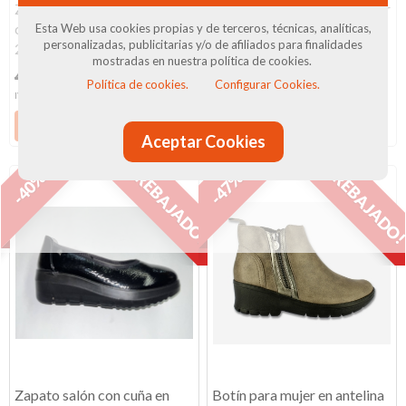
Zapato casual con cuña y
Zapato deportivo para mujer
cremallera en marrón
en taupe y granate con
Esta Web usa cookies propias y de terceros, técnicas, analíticas,
personalizadas, publicitarias y/o de afiliados para finalidades
25M575 de...
elástico...
mostradas en nuestra política de cookies.
42,90 €
35 €
46,90 €
35 €
Política de cookies.
Configurar Cookies.
IVA Incluido
IVA Incluido
Ver producto
Ver producto
Aceptar Cookies
¡REBAJADO!
¡REBAJADO
-40%
-47%
Zapato salón con cuña en
Botín para mujer en antelina