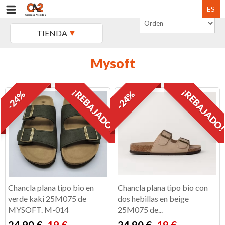
ES
TIENDA
Mysoft
¡REBAJADO!
¡REBAJADO
-24%
-24%
Chancla plana tipo bio en
Chancla plana tipo bio con
verde kaki 25M075 de
dos hebillas en beige
MYSOFT. M-014
25M075 de...
24,90 €
19 €
24,90 €
19 €