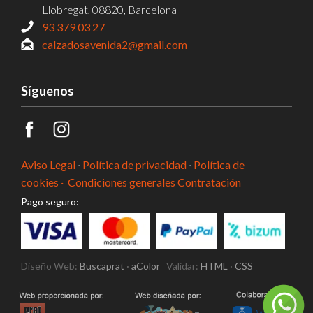
Llobregat, 08820, Barcelona
93 379 03 27
calzadosavenida2@gmail.com
Síguenos
Aviso Legal
·
Política de privacidad
·
Política de
cookies ·
Condiciones generales Contratación
Pago seguro:
Diseño Web:
Buscaprat
·
aColor
Validar:
HTML
·
CSS