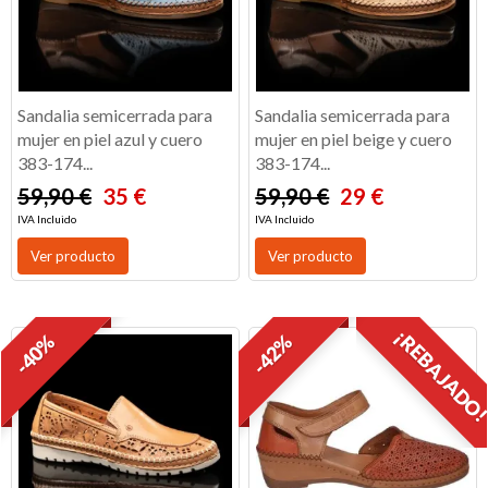
Sandalia semicerrada para
Sandalia semicerrada para
mujer en piel azul y cuero
mujer en piel beige y cuero
383-174...
383-174...
59,90 €
35 €
59,90 €
29 €
IVA Incluido
IVA Incluido
Ver producto
Ver producto
¡REBAJADO
-40%
-42%