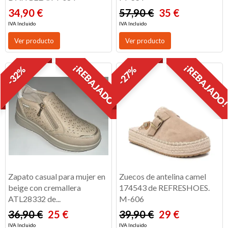
34,90 €
57,90 €
35 €
IVA Incluido
IVA Incluido
Ver producto
Ver producto
¡REBAJADO!
¡REBAJADO
-32%
-27%
Zapato casual para mujer en
Zuecos de antelina camel
beige con cremallera
174543 de REFRESHOES.
ATL28332 de...
M-606
36,90 €
25 €
39,90 €
29 €
IVA Incluido
IVA Incluido