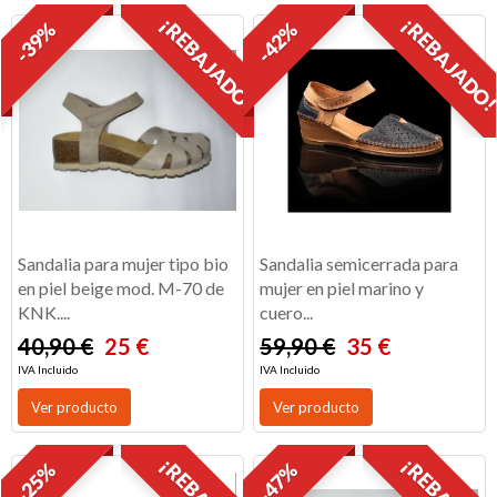
¡REBAJADO!
¡REBAJADO
-39%
-42%
Sandalia para mujer tipo bio
Sandalia semicerrada para
en piel beige mod. M-70 de
mujer en piel marino y
KNK....
cuero...
40,90 €
25 €
59,90 €
35 €
IVA Incluido
IVA Incluido
Ver producto
Ver producto
-25%
-47%