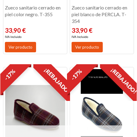
Zueco sanitario cerrado en
Zueco sanitario cerrado en
piel color negro. T-355
piel blanco de PERCLA. T-
354
33,90 €
33,90 €
IVA Incluido
IVA Incluido
Ver producto
Ver producto
¡REBAJADO!
¡REBAJADO
-17%
-17%