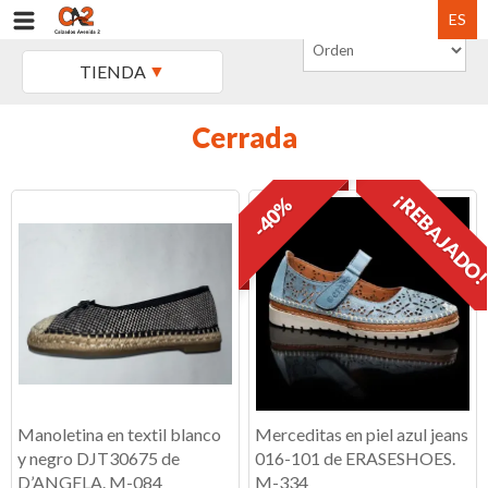
ES
TIENDA
Cerrada
¡REBAJADO
-40%
Manoletina en textil blanco
Merceditas en piel azul jeans
y negro DJT30675 de
016-101 de ERASESHOES.
D’ANGELA. M-084
M-334