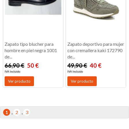
Zapato tipo blucher para
Zapato deportivo para mujer
hombre en piel negra 1001
con cremallera kaki 172790
de...
de...
66,90 €
50 €
49,90 €
40 €
IVA Incluido
IVA Incluido
Ver producto
Ver producto
1
,
2
,
3