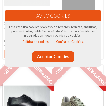
Zapatillas cerradas de
Zapatillas cerradas de
Esta Web usa cookies propias y de terceros, técnicas, analíticas,
cuadros en granate para
cuadros con lana virgen 590
personalizadas, publicitarias y/o de afiliados para finalidades
hombre de...
de SOCA....
mostradas en nuestra política de cookies.
16,90 €
14 €
16,90 €
14 €
Política de cookies.
Configurar Cookies.
IVA Incluido
IVA Incluido
Ver producto
Ver producto
Aceptar Cookies
¡REBAJADO!
¡REBAJADO
-25%
-20%