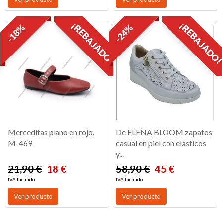
¡REBAJADO!
¡REBAJADO
-18%
-24%
Merceditas plano en rojo.
De ELENA BLOOM zapatos
M-469
casual en piel con elásticos
y...
21,90 €
18 €
58,90 €
45 €
IVA Incluido
IVA Incluido
Ver producto
Ver producto