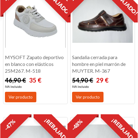
¡REBAJADO!
¡REBAJADO
MYSOFT Zapato deportivo
Sandalia cerrada para
en blanco con elásticos
hombre en piel marrón de
25M267. M-518
MUYTER. M-367
46,90 €
35 €
54,90 €
29 €
IVA Incluido
IVA Incluido
Ver producto
Ver producto
¡REBAJADO!
¡REBAJADO
-47%
-48%