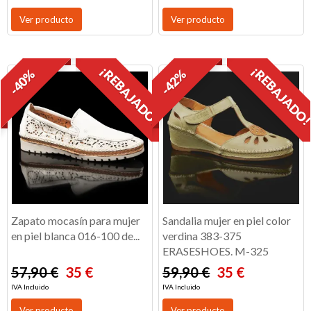
Ver producto
Ver producto
¡REBAJADO!
¡REBAJADO
-40%
-42%
Zapato mocasín para mujer
Sandalia mujer en piel color
en piel blanca 016-100 de...
verdina 383-375
ERASESHOES. M-325
57,90 €
35 €
59,90 €
35 €
IVA Incluido
IVA Incluido
Ver producto
Ver producto