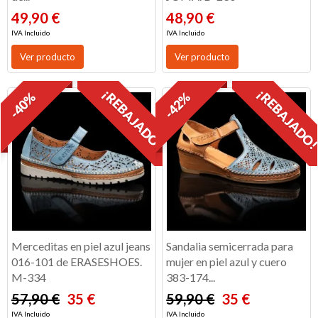
49,90 €
48,90 €
IVA Incluido
IVA Incluido
Ver producto
Ver producto
¡REBAJADO!
¡REBAJADO
-40%
-42%
Merceditas en piel azul jeans
Sandalia semicerrada para
016-101 de ERASESHOES.
mujer en piel azul y cuero
M-334
383-174...
57,90 €
35 €
59,90 €
35 €
IVA Incluido
IVA Incluido