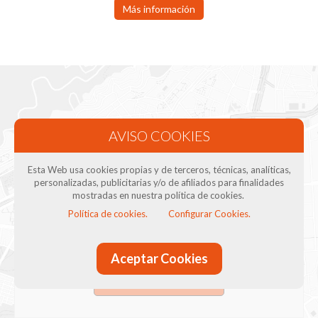
Más información
Esta Web usa cookies propias y de terceros, técnicas, analíticas,
personalizadas, publicitarias y/o de afiliados para finalidades
MAPA DE GOOGLE BLOQUEADO
mostradas en nuestra política de cookies.
Para visualizar este contenido debes aceptar las cookies
Política de cookies.
Configurar Cookies.
de Google Maps en nuestro
configurador de cookies
o
aceptar las cookies de nuestra web.
Aceptar Cookies
Aceptar cookies