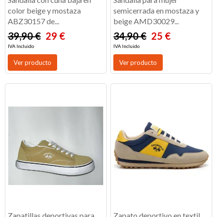
color beige y mostaza
semicerrada en mostaza y
ABZ30157 de...
beige AMD30029...
39,90 €
29 €
34,90 €
25 €
IVA Incluido
IVA Incluido
Ver producto
Ver producto
Zapatillas deportivas para
Zapato deportivo en textil