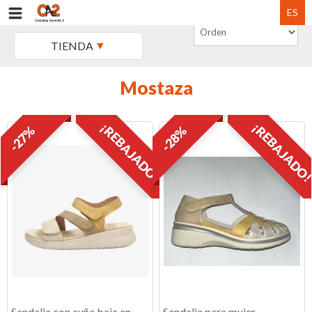
ES
TIENDA
Mostaza
¡REBAJADO!
¡REBAJADO
-27%
-28%
Sandalia con cuña baja en
Sandalia para mujer