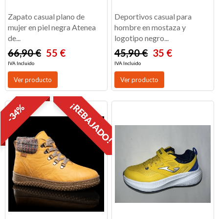
Zapato casual plano de
Deportivos casual para
mujer en piel negra Atenea
hombre en mostaza y
de...
logotipo negro...
66,90 €
55 €
45,90 €
35 €
IVA Incluido
IVA Incluido
Ver producto
Ver producto
¡REBAJADO!
-34%