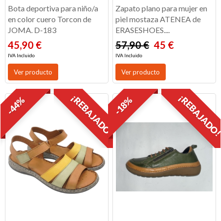
Bota deportiva para niño/a
Zapato plano para mujer en
en color cuero Torcon de
piel mostaza ATENEA de
JOMA. D-183
ERASESHOES....
45,90 €
57,90 €
45 €
IVA Incluido
IVA Incluido
Ver producto
Ver producto
¡REBAJADO!
¡REBAJADO
-44%
-18%