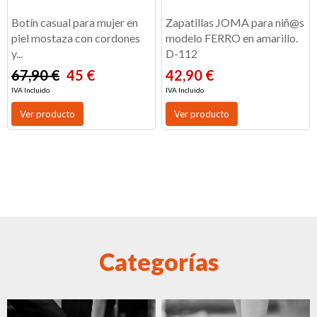
Botín casual para mujer en
Zapatillas JOMA para niñ@s
piel mostaza con cordones
modelo FERRO en amarillo.
y...
D-112
67,90 €
45 €
42,90 €
IVA Incluido
IVA Incluido
Ver producto
Ver producto
Categorías