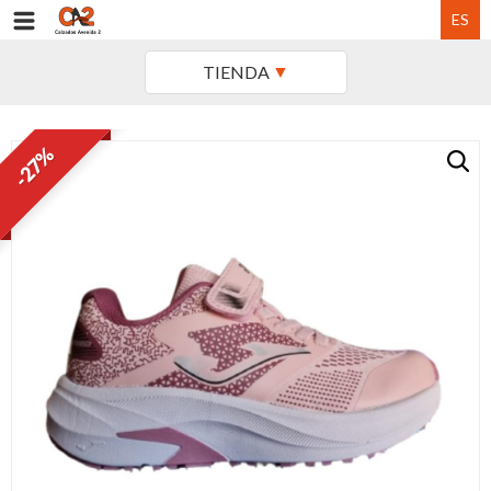
ES
TIENDA
-27%