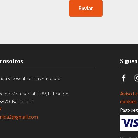
Enviar
 nosotros
Síguen
ienda y descubre más variedad.
rge de Montserrat, 199, El Prat de
Aviso Le
08820, Barcelona
cookies 
7
Pago seg
enida2@gmail.com