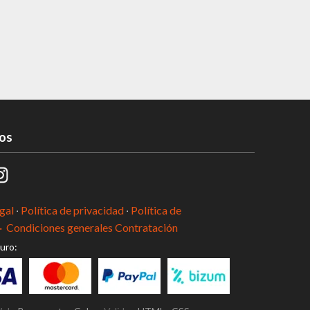
os
gal
·
Política de privacidad
·
Política de
·
Condiciones generales Contratación
uro: