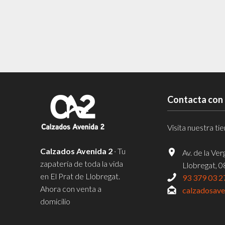
Contacta con
Visita nuestra t
Calzados Avenida 2
· Tu
Av. de la Ve
zapatería de toda la vida
Llobregat, 
en El Prat de Llobregat.
93 379 03 2
Ahora con venta a
calzadosav
domicilio