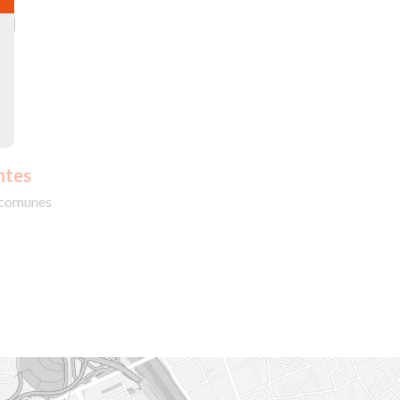
ad
ntes
 comunes