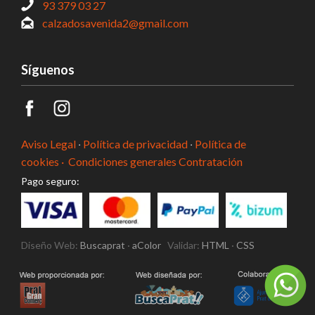
93 379 03 27
calzadosavenida2@gmail.com
Síguenos
Aviso Legal
·
Política de privacidad
·
Política de
cookies ·
Condiciones generales Contratación
Pago seguro:
Diseño Web:
Buscaprat
·
aColor
Validar:
HTML
·
CSS