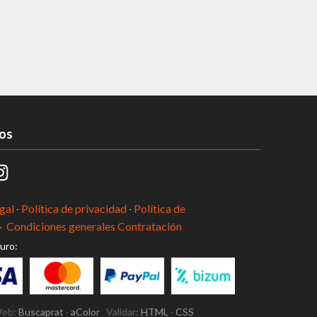
os
gal
·
Política de privacidad
·
Política de
·
Condiciones generales Contratación
uro:
Web:
Buscaprat
·
aColor
Validar:
HTML
·
CSS