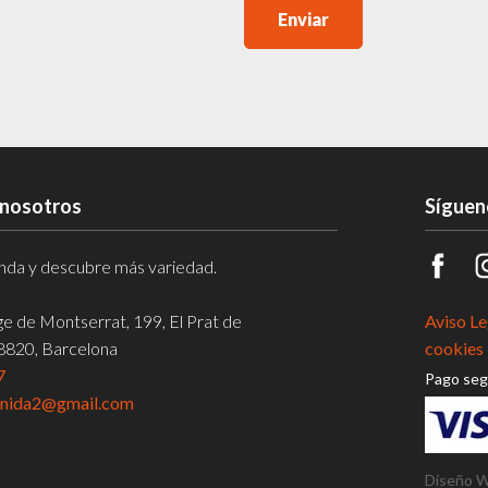
Enviar
 nosotros
Síguen
ienda y descubre más variedad.
rge de Montserrat, 199, El Prat de
Aviso Le
08820, Barcelona
cookies 
7
Pago seg
enida2@gmail.com
Diseño 