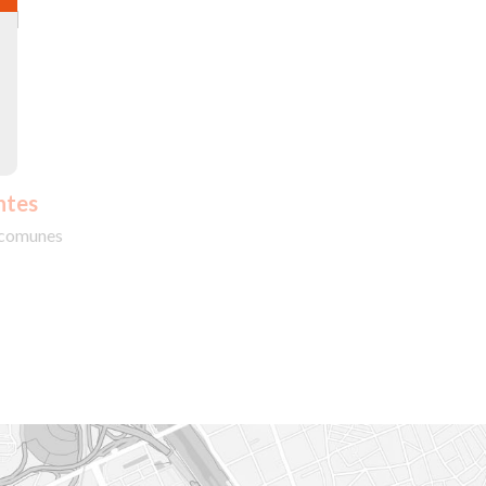
ad
ntes
 comunes