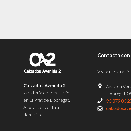
Contacta con
Visita nuestra t
Calzados Avenida 2
· Tu
Av. de la Ve
zapatería de toda la vida
Llobregat, 
en El Prat de Llobregat.
93 379 03 2
Ahora con venta a
calzadosav
domicilio