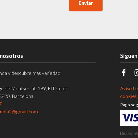
Enviar
 nosotros
Síguen
ienda y descubre más variedad.
rge de Montserrat, 199, El Prat de
Aviso Le
08820, Barcelona
cookies 
7
Pago seg
enida2@gmail.com
Diseño 