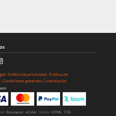
os
gal
·
Política de privacidad
·
Política de
·
Condiciones generales Contratación
uro:
Web:
Buscaprat
·
aColor
Validar:
HTML
·
CSS