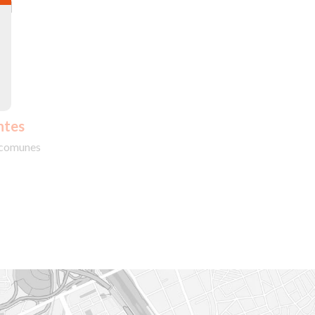
ad
ntes
 comunes