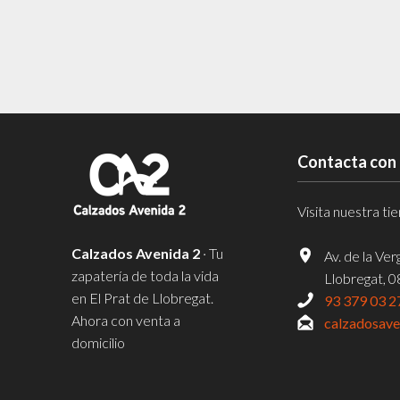
Contacta con
Visita nuestra t
Calzados Avenida 2
· Tu
Av. de la Ve
zapatería de toda la vida
Llobregat, 
en El Prat de Llobregat.
93 379 03 2
Ahora con venta a
calzadosav
domicilio