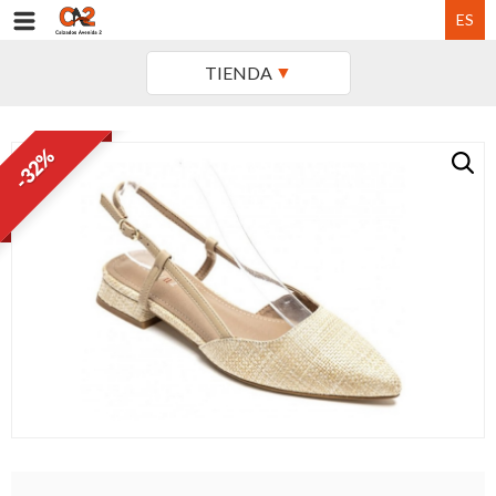
ES
TIENDA
-32%