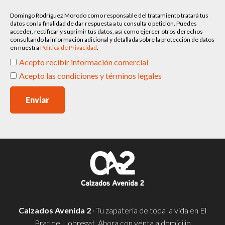
Domingo Rodríguez Morodo como responsable del tratamiento tratará tus
datos con la finalidad de dar respuesta a tu consulta o petición. Puedes
acceder, rectificar y suprimir tus datos, así como ejercer otros derechos
consultando la información adicional y detallada sobre la protección de datos
en nuestra
Política de Privacidad
.
Acepto recibir información comercial
Acepto las condiciones y términos legales
Enviar
Calzados Avenida 2
· Tu zapatería de toda la vida en El
Prat de Llobregat. Ahora con venta a domicilio