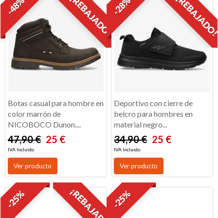
¡REBAJADO!
¡REBAJADO
-48%
-28%
Botas casual para hombre en
Deportivo con cierre de
color marrón de
belcro para hombres en
NICOBOCO Dunon....
material negro...
47,90 €
25 €
34,90 €
25 €
IVA Incluido
IVA Incluido
Ver producto
Ver producto
¡REBAJADO!
-25%
-25%