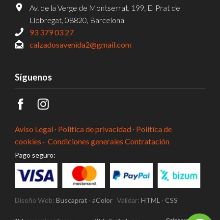
Av. de la Verge de Montserrat, 199, El Prat de
Llobregat, 08820, Barcelona
93 379 03 27
calzadosavenida2@gmail.com
Síguenos
Aviso Legal
·
Política de privacidad
·
Política de
cookies ·
Condiciones generales Contratación
Pago seguro:
Diseño Web:
Buscaprat
·
aColor
Validar:
HTML
·
CSS