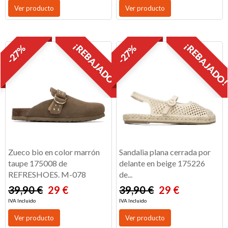
Ver producto
Ver producto
¡REBAJADO!
¡REBAJADO
-27%
-27%
Zueco bio en color marrón
Sandalia plana cerrada por
taupe 175008 de
delante en beige 175226
REFRESHOES. M-078
de...
39,90 €
29 €
39,90 €
29 €
IVA Incluido
IVA Incluido
Ver producto
Ver producto