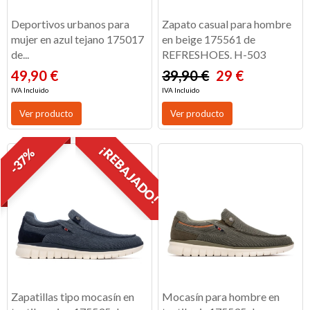
Deportivos urbanos para
Zapato casual para hombre
mujer en azul tejano 175017
en beige 175561 de
de...
REFRESHOES. H-503
49,90 €
39,90 €
29 €
IVA Incluido
IVA Incluido
Ver producto
Ver producto
¡REBAJADO!
-37%
Zapatillas tipo mocasín en
Mocasín para hombre en