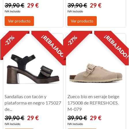
39,90 €
29 €
39,90 €
29 €
IVA Incluido
IVA Incluido
Ver producto
Ver producto
¡REBAJADO!
¡REBAJADO
-27%
-27%
Sandalias con tacón y
Zueco bio en serraje beige
plataforma en negro 175027
175008 de REFRESHOES.
de...
M-079
39,90 €
29 €
39,90 €
29 €
IVA Incluido
IVA Incluido