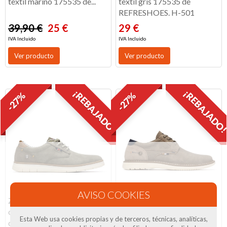
textil marino 175535 de...
textil gris 175535 de
REFRESHOES. H-501
39,90 €
25 €
29 €
IVA Incluido
IVA Incluido
Ver producto
Ver producto
¡REBAJADO!
¡REBAJADO
-27%
-27%
Zapato casual para hombre
Zapato casual para hombre
cordones en kaki 175557
en beige con cordones
Esta Web usa cookies propias y de terceros, técnicas, analíticas,
de...
175557 de...