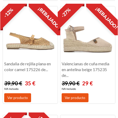
¡REBAJADO!
¡REBAJADO
-12%
-27%
Sandalia de rejilla plana en
Valencianas de cuña media
color camel 175226 de...
en antelina beige 175235
de...
39,90 €
35 €
39,90 €
29 €
IVA Incluido
IVA Incluido
Ver producto
Ver producto