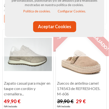
personalizadas, publicitarias y/o de afiliados para finalidades
39,90 €
29 €
39,90 €
29 €
mostradas en nuestra política de cookies.
IVA Incluido
IVA Incluido
Política de cookies.
Configurar Cookies.
Ver producto
Ver producto
Aceptar Cookies
¡REBAJADO
-27%
Zapato casual para mujer en
Zuecos de antelina camel
taupe con cordón y
174543 de REFRESHOES.
cremallera...
M-606
49,90 €
39,90 €
29 €
IVA Incluido
IVA Incluido