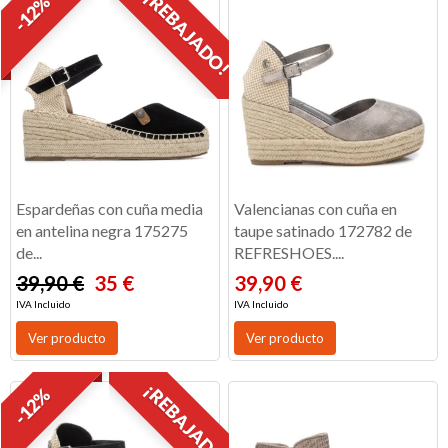
¡REBAJADO!
-12%
Espardeñas con cuña media
Valencianas con cuña en
en antelina negra 175275
taupe satinado 172782 de
de...
REFRESHOES....
39,90 €
35 €
39,90 €
IVA Incluido
IVA Incluido
Ver producto
Ver producto
¡REBAJADO!
-12%