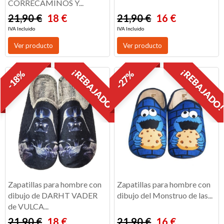
CORRECAMINOS Y...
21,90 €
18 €
21,90 €
16 €
IVA Incluido
IVA Incluido
Ver producto
Ver producto
¡REBAJADO!
¡REBAJADO
-18%
-27%
Zapatillas para hombre con
Zapatillas para hombre con
dibujo de DARHT VADER
dibujo del Monstruo de las...
de VULCA...
21,90 €
18 €
21,90 €
16 €